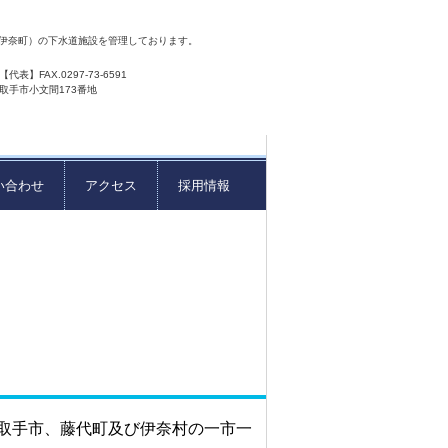
伊奈町）の下水道施設を管理しております。
25【代表】FAX.0297-73-6591
 茨城県取手市小文間173番地
い合わせ
アクセス
採用情報
取手市、藤代町及び伊奈村の一市一