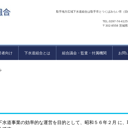
取手地方広域下水道組合は取手市とつくばみらい市（旧
TEL.0297-74-41
〒302-8558
業者向け
下水道組合とは
組合議会・監査・付属機関
お問
み
水道事業の効率的な運営を目的として、昭和５６年２月 に、