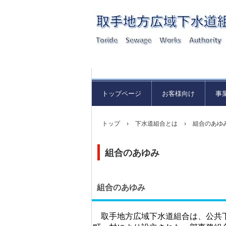
トップページ
お客様向け
事
トップ
›
下水道組合とは
›
組合のあゆ
組合のあゆみ
組合のあゆみ
取手地方広域下水道組合は、公共下