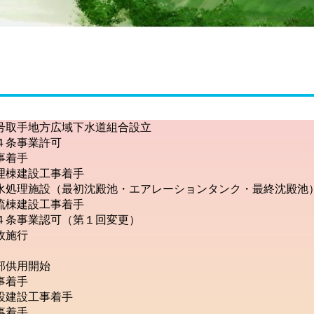
取手地方広域下水道組合設立
条事業許可
事着手
棟建設工事着手
処理施設（最初沈殿池・エアレーションタンク・最終沈殿池
棟建設工事着手
条事業認可（第１回変更）
政施行
部供用開始
事着手
建設工事着手
事着手