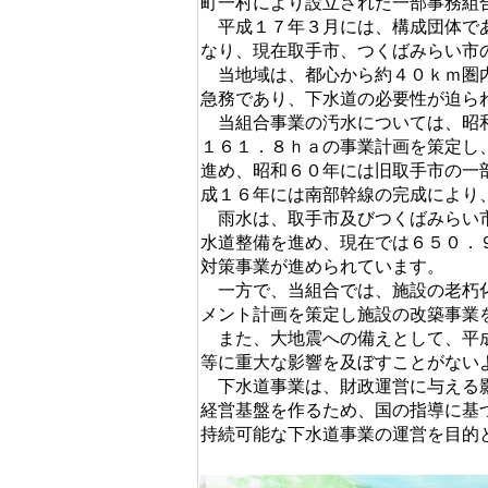
町一村により設立された一部事務組
平成１７年３月には、構成団体であ
なり、現在取手市、つくばみらい市
当地域は、都心から約４０ｋｍ圏内
急務であり、下水道の必要性が迫ら
当組合事業の汚水については、昭和
１６１．８ｈａの事業計画を策定し
進め、昭和６０年には旧取手市の一
成１６年には南部幹線の完成により
雨水は、取手市及びつくばみらい市
水道整備を進め、現在では６５０．
対策事業が進められています。
一方で、当組合では、施設の老朽化
メント計画を策定し施設の改築事業
また、大地震への備えとして、平成
等に重大な影響を及ぼすことがない
下水道事業は、財政運営に与える影
経営基盤を作るため、国の指導に基
持続可能な下水道事業の運営を目的