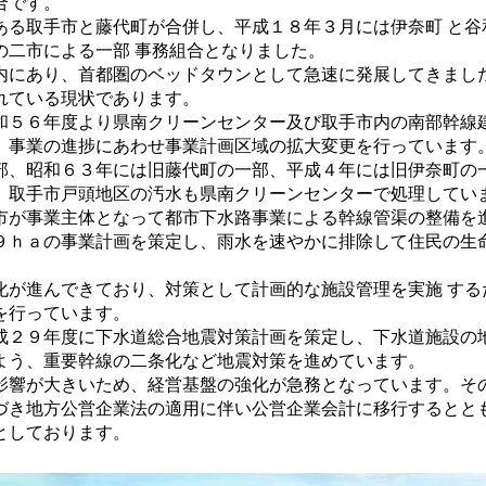
合です。
る取手市と藤代町が合併し、平成１８年３月には伊奈町 と谷
の二市による一部 事務組合となりました。
にあり、首都圏のベッドタウンとして急速に発展してきまし
れている現状であります。
５６年度より県南クリーンセンター及び取手市内の南部幹線
、事業の進捗にあわせ事業計画区域の拡大変更を行っています
部、昭和６３年には旧藤代町の一部、平成４年には旧伊奈町の
、取手市戸頭地区の汚水も県南クリーンセンターで処理してい
が事業主体となって都市下水路事業による幹線管渠の整備を
９ｈａの事業計画を策定し、雨水を速やかに排除して住民の生
が進んできており、対策として計画的な施設管理を実施 する
を行っています。
２９年度に下水道総合地震対策計画を策定し、下水道施設の
よう、重要幹線の二条化など地震対策を進めています。
響が大きいため、経営基盤の強化が急務となっています。そ
づき地方公営企業法の適用に伴い公営企業会計に移行するとと
としております。