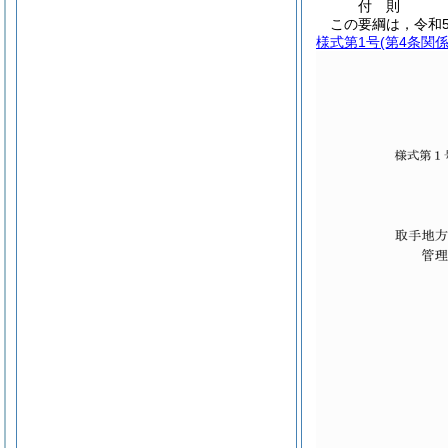
付
則
この要綱は，令和
様式第1号
(第4条関係