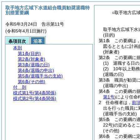
取手地方広域下水道組合職員勧奨退職特
別措置要綱
○取手地方広
令和5年3月24日 告示第11号
取手地方広域下水道
(令和5年4月1日施行)
(目的)
第1条
この要綱は
条項目次
沿革
図るとともに計画
本則
(対象者)
第1条
(目的)
第2条
この要綱に
第2条
(対象者)
(1)
退職する日の
第3条
(退職の日)
(2)
10年以上勤
第4条
(退職の申出)
(退職の日)
第5条
(退職手当の支給)
第3条
職員が勧奨に
第6条
(その他)
(退職の申出)
付 則
第4条
この要綱の規
様式第1号
(第4条関係)
第1号
)
により任命
様式第2号
(第4条関係)
2
任命権者は，
前
出を行った職員に
(退職手当の支給)
第5条
この要綱の
22号)
の定めると
(その他)
第6条
この要綱に