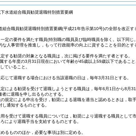
域下水道組合職員勧奨退職特別措置要綱
組合職員勧奨退職特別措置要綱(平成21年告示第10号)の全部を改正す
，一定の要件を満たす職員
(特別職の職員及び臨時職員を除く。以下同じ。
的な人事管理を推進し，もって行政能率の向上に資することを目的とす
規定する勧奨の対象となる職員は，次に掲げる要件を満たす者とする。
属する年度の3月31日現在において年齢が45歳以上59歳以下であること
務していること。
応じて退職する場合における当該退職の日は，毎年3月31日とする。
定による勧奨を受けて退職しようとする職員は，毎年6月1日から8月3
権者に退職を申し出るものとする。
項
の規定による申出を受け，勧奨による退職を適当と認めるときは，取
対し通知するものとする。
適用を受けて退職する職員については，勧奨により退職する職員として
ころにより退職手当を支給するものとする。
定めるもののほか，必要な事項は別に定める。