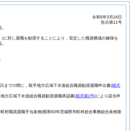
令和5年3月24日
告示第11号
る。
)
に対し退職を勧奨することにより，安定した職員構成の確保を
る。
。
1日までの間に，取手地方広域下水道組合職員勧奨退職申出書
(
様式
手地方広域下水道組合職員勧奨退職承認書
(
様式第2号
)
により該当申
市町村職員退職手当条例
(昭和50年茨城県市町村総合事務組合条例第