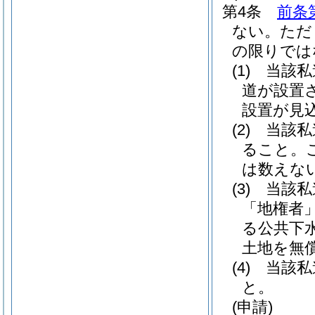
第4条
前条
ない。
ただ
の限りでは
(1)
当該私
道が設置
設置が見
(2)
当該私
ること。
は数えな
(3)
当該私
「地権者」
る公共下
土地を無
(4)
当該私
と。
(申請)