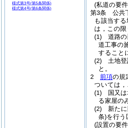
様式第3号
(第5条関係)
(私道の要件
様式第4号
(第6条関係)
第3条
公共
も該当する
は，この限
(1)
道路の
道工事の
すること
(2)
土地登
と。
2
前項
の規
ついては，
(1)
国又は
る家屋の
(2)
新たに
条)
を行う
(設置の要件