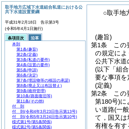
取手地方広域下水道組合私道における公
共下水道設置要綱
○取手地
平成31年2月18日 告示第3号
(令和5年4月1日施行)
(趣旨)
条項目次
沿革
第1条
この
本則
第1条
(趣旨)
の規定によ
第2条
(定義)
第3条
(私道の要件)
公共下水道
第4条
(設置の要件)
(以下「組
第5条
(申請)
第6条
(決定)
要な事項を
第7条
(埋設物等の移設の承諾)
(定義)
第8条
(廃止又は布設替え)
第9条
(維持管理)
第2条
この
第10条
(路面復旧等)
第180号)
に
第11条
(その他)
付 則
い道路
(一
付 則
(令和4年3月23日告示第13号)
て，国又は
付 則
(令和5年3月24日告示第10号)
様式第1号
(第5条関係)
有権を有す
様式第2号
(第5条関係)