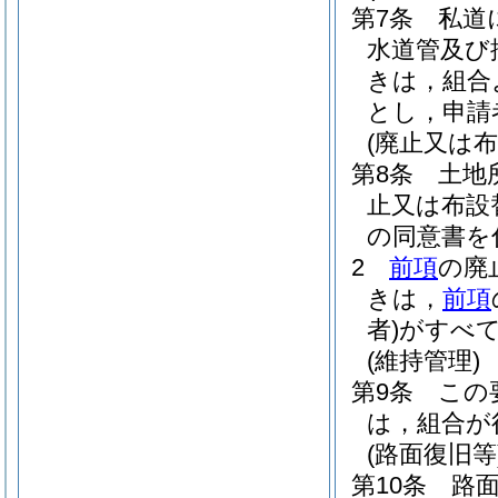
第7条
私道
水道管及び
きは，組合
とし，申請
(廃止又は布
第8条
土地
止又は布設
の同意書を
2
前項
の廃
きは，
前項
者)
がすべ
(維持管理)
第9条
この
は，組合が
(路面復旧等
第10条
路