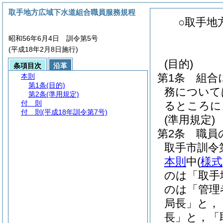
取手地方広域下水道組合職員服務規程
○取手地
昭和56年6月4日 訓令第5号
(平成18年2月8日施行)
(目的)
条項目次
沿革
第1条
組合
本則
第1条
(目的)
務について
第2条
(準用規定)
付 則
るところに
付 則
(平成18年訓令第7号)
(準用規定)
第2条
職員
取手市訓令第
本則
中
(
様式
のは「取手
のは「管理
局長」と，
長」と，「