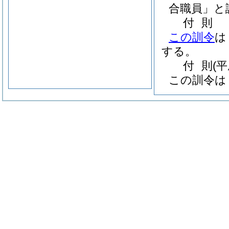
合職員」と
付
則
この訓令
は
する。
付
則
(
この訓令は